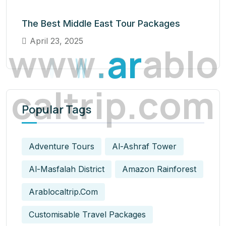
The Best Middle East Tour Packages
April 23, 2025
w
w
w
.
a
r
a
b
l
o
c
a
l
t
r
i
p
.
c
o
m
Popular Tags
Adventure Tours
Al-Ashraf Tower
Al-Masfalah District
Amazon Rainforest
Arablocaltrip.com
Customisable Travel Packages