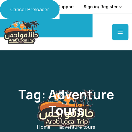
Faq
Support
Sign in/ Register
Language
Cancel Preloader
Tag:
Adventure
Tours
Home
adventure tours