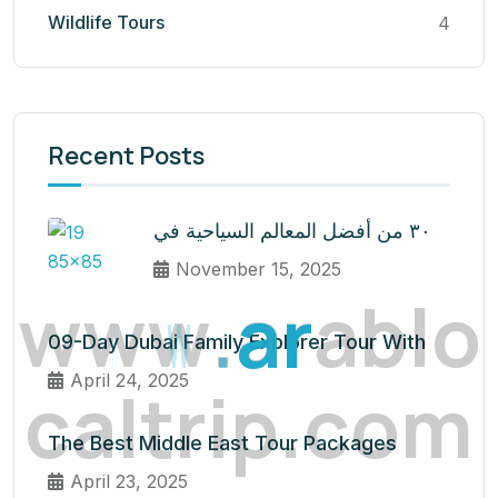
Wildlife Tours
4
Recent Posts
٣٠ من أفضل المعالم السياحية في
November 15, 2025
w
w
w
.
a
r
a
b
l
o
09-Day Dubai Family Explorer Tour With
April 24, 2025
c
a
l
t
r
i
p
.
c
o
m
The Best Middle East Tour Packages
April 23, 2025